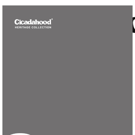
0
登陆
件商品 总计:
￥
去结算