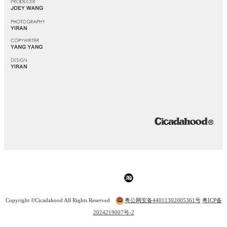
Copyright ©Cicadahood All Rights Reserved
粤公网安备44011302005361号
粤ICP备
2024219007号-2