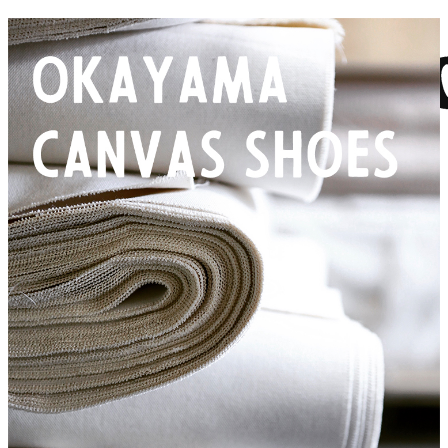
0
登陆
件商品 总计:
￥
去结算